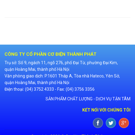
CÔNG TY CỔ PHẦN CƠ ĐIỆN THÀNH PHÁT
Trụ sở: Số 9, ngách 11, ngõ 276, phố Đại Từ, phường Đại Kim,
quận Hoàng Mai, thành phố Hà Nội
Văn phòng giao dịch: P.1601 Tháp A, Tòa nhà Hateco, Yên Sở,
quận Hoàng Mai, thành phố Hà Nội
Điện thoại: (04) 3752 4333 - Fax: (04) 3756 3356
SẢN PHẨM CHẤT LƯỢNG - DỊCH VỤ TẬN TÂM
KẾT NỐI VỚI CHÚNG TÔI