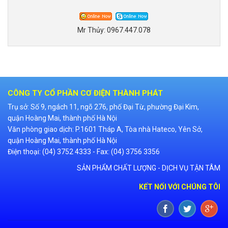
Mr Thủy:
0967.447.078
CÔNG TY CỔ PHẦN CƠ ĐIỆN THÀNH PHÁT
Trụ sở: Số 9, ngách 11, ngõ 276, phố Đại Từ, phường Đại Kim,
quận Hoàng Mai, thành phố Hà Nội
Văn phòng giao dịch: P.1601 Tháp A, Tòa nhà Hateco, Yên Sở,
quận Hoàng Mai, thành phố Hà Nội
Điện thoại: (04) 3752 4333 - Fax: (04) 3756 3356
SẢN PHẨM CHẤT LƯỢNG - DỊCH VỤ TẬN TÂM
KẾT NỐI VỚI CHÚNG TÔI